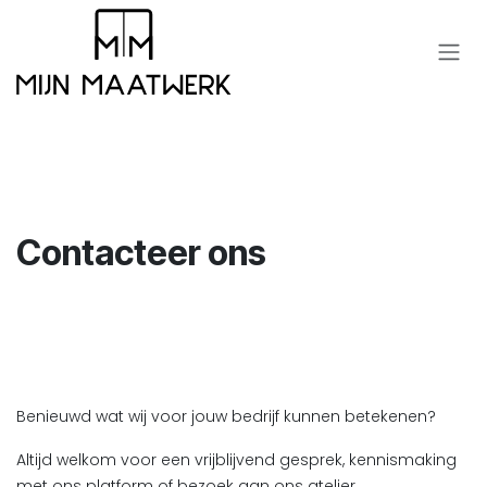
Overslaan naar inhoud
Contacteer ons
Benieuwd wat wij voor jouw bedrijf kunnen betekenen?
Altijd welkom voor een vrijblijvend gesprek, kennismaking
met ons platform of bezoek aan ons atelier.