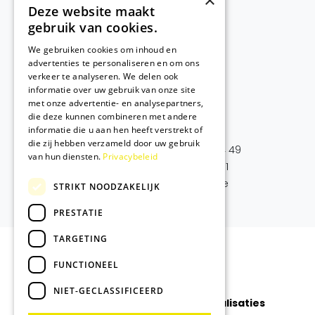
×
Deze website maakt
gebruik van cookies.
We gebruiken cookies om inhoud en
Atelier:
advertenties te personaliseren en om ons
verkeer te analyseren. We delen ook
Zwingelaarsstraat 49
informatie over uw gebruik van onze site
8870 Izegem
met onze advertentie- en analysepartners,
BTW BE 0697.613.904
die deze kunnen combineren met andere
informatie die u aan hen heeft verstrekt of
die zij hebben verzameld door uw gebruik
T. algemeen
+32(0)468 28 04 49
van hun diensten.
Privacybeleid
T. support
+32(0)471 50 72 11
M.
info@mijn-maatwerk.be
STRIKT NOODZAKELIJK
PRESTATIE
TARGETING
FUNCTIONEEL
NIET-GECLASSIFICEERD
Particulier
Over ons
Realisaties