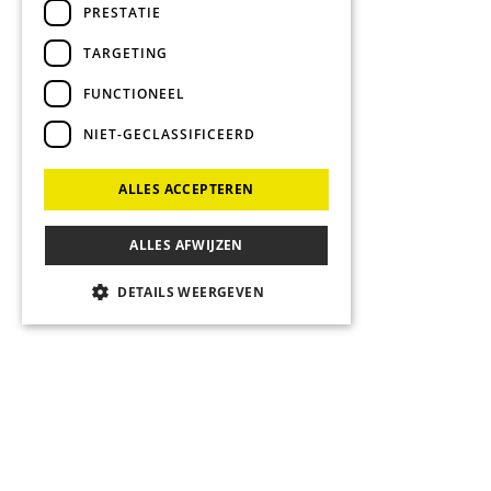
PRESTATIE
TARGETING
FUNCTIONEEL
NIET-GECLASSIFICEERD
ALLES ACCEPTEREN
ALLES AFWIJZEN
DETAILS WEERGEVEN
Strikt noodzakelijk
Prestatie
Targeting
Functioneel
Niet-geclassificeerd
Strikt noodzakelijke cookies maken de
kernfunctionaliteiten van de website mogelijk,